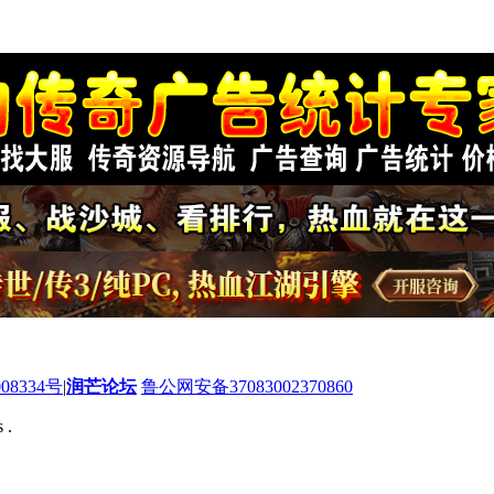
08334号
|
润芒论坛
鲁公网安备37083002370860
 .