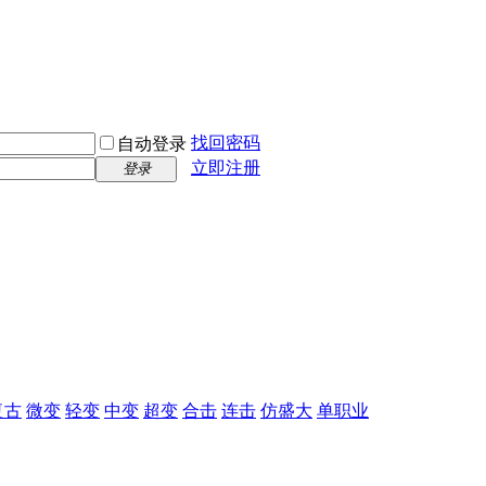
找回密码
自动登录
立即注册
登录
复古
微变
轻变
中变
超变
合击
连击
仿盛大
单职业