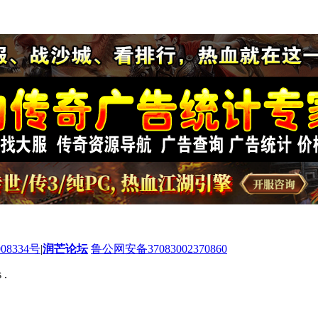
08334号
|
润芒论坛
鲁公网安备37083002370860
 .