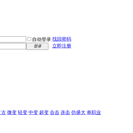
找回密码
自动登录
立即注册
登录
复古
微变
轻变
中变
超变
合击
连击
仿盛大
单职业