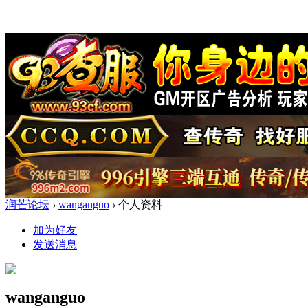
润芒论坛
›
wanganguo
›
个人资料
加为好友
发送消息
wanganguo