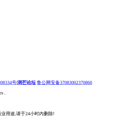
08334号
|
润芒论坛
鲁公网安备37083002370860
s .
业用途,请于24小时内删除!