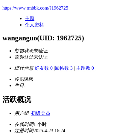
https://www.rmbbk.com/?1962725
主题
个人资料
wanganguo
(UID: 1962725)
邮箱状态
未验证
视频认证
未认证
统计信息
好友数 0
|
回帖数 3
|
主题数 0
性别
保密
生日
-
活跃概况
用户组
初级会员
在线时间
1 小时
注册时间
2025-4-23 16:24