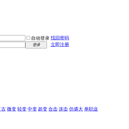
找回密码
自动登录
立即注册
登录
复古
微变
轻变
中变
超变
合击
连击
仿盛大
单职业