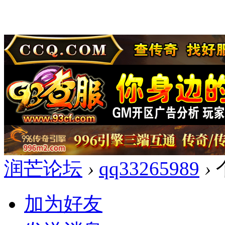
润芒论坛
›
qq33265989
›
加为好友