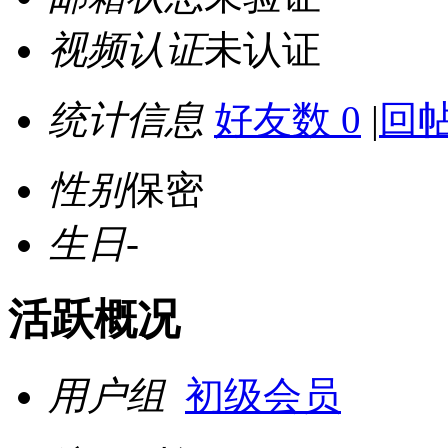
视频认证
未认证
统计信息
好友数 0
|
回帖
性别
保密
生日
-
活跃概况
用户组
初级会员