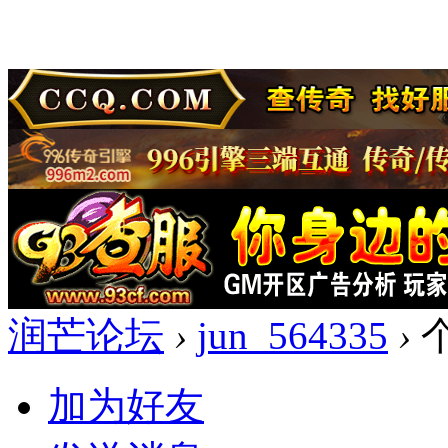
润芒论坛
›
jun_564335
›
加为好友