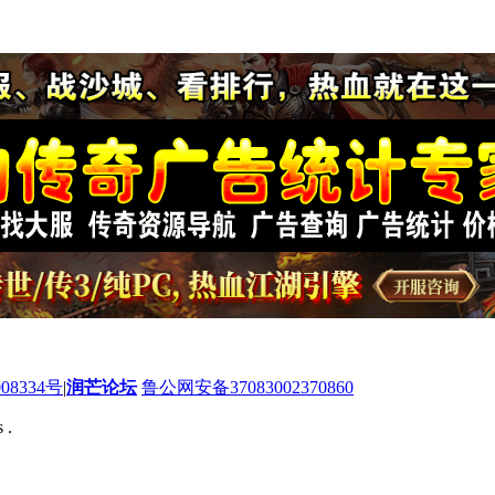
08334号
|
润芒论坛
鲁公网安备37083002370860
 .