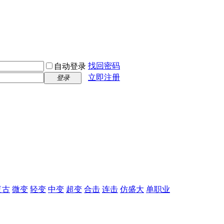
找回密码
自动登录
立即注册
登录
复古
微变
轻变
中变
超变
合击
连击
仿盛大
单职业