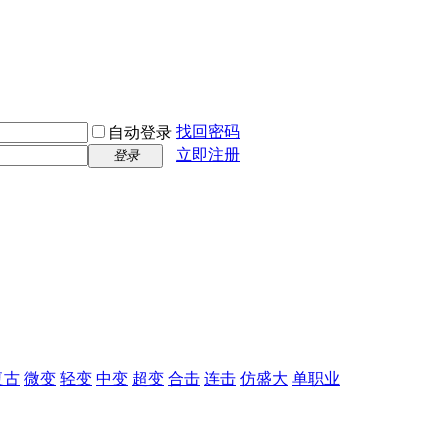
找回密码
自动登录
立即注册
登录
复古
微变
轻变
中变
超变
合击
连击
仿盛大
单职业