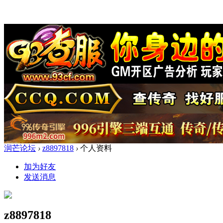
润芒论坛
›
z8897818
›
个人资料
加为好友
发送消息
z8897818