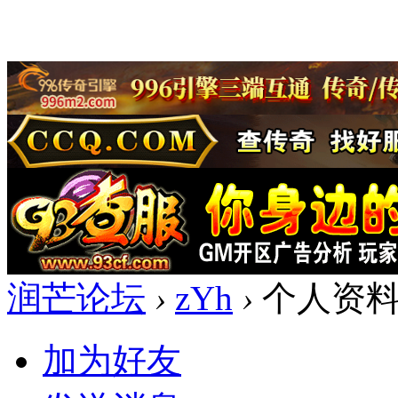
润芒论坛
›
zYh
›
个人资
加为好友