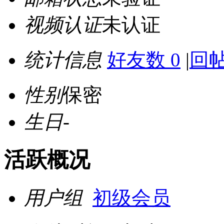
视频认证
未认证
统计信息
好友数 0
|
回帖
性别
保密
生日
-
活跃概况
用户组
初级会员