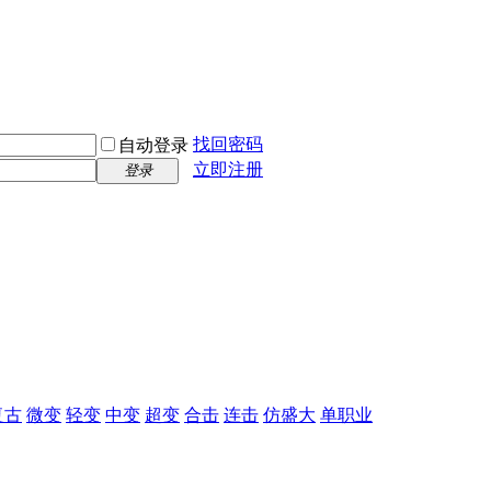
找回密码
自动登录
立即注册
登录
复古
微变
轻变
中变
超变
合击
连击
仿盛大
单职业