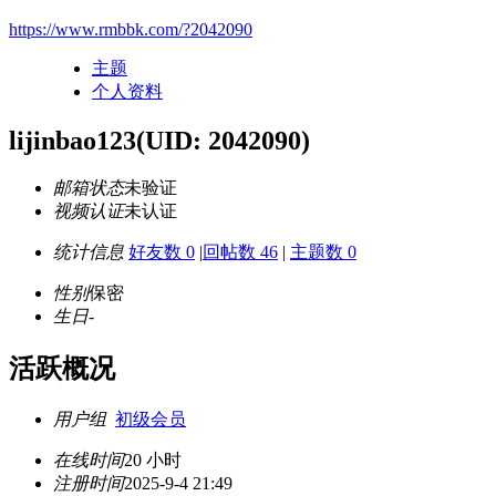
https://www.rmbbk.com/?2042090
主题
个人资料
lijinbao123
(UID: 2042090)
邮箱状态
未验证
视频认证
未认证
统计信息
好友数 0
|
回帖数 46
|
主题数 0
性别
保密
生日
-
活跃概况
用户组
初级会员
在线时间
20 小时
注册时间
2025-9-4 21:49