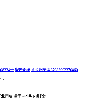
08334号
|
润芒论坛
鲁公网安备37083002370860
s .
业用途,请于24小时内删除!