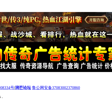
08334号
|
润芒论坛
鲁公网安备37083002370860
 .