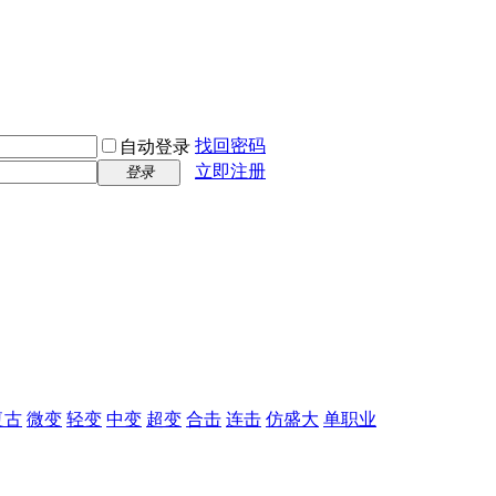
找回密码
自动登录
立即注册
登录
复古
微变
轻变
中变
超变
合击
连击
仿盛大
单职业