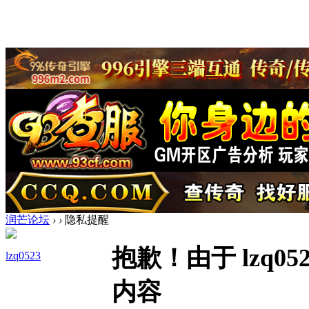
润芒论坛
›
›
隐私提醒
抱歉！由于 lzq
lzq0523
内容