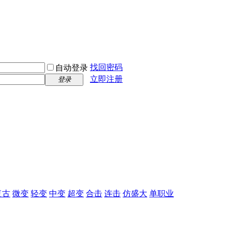
找回密码
自动登录
立即注册
登录
复古
微变
轻变
中变
超变
合击
连击
仿盛大
单职业