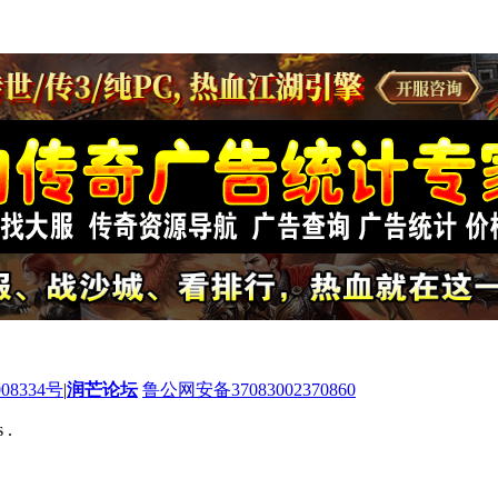
08334号
|
润芒论坛
鲁公网安备37083002370860
 .