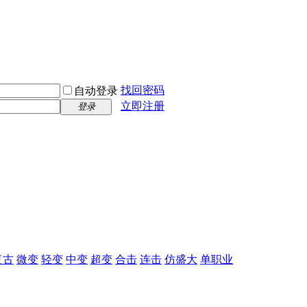
找回密码
自动登录
立即注册
登录
复古
微变
轻变
中变
超变
合击
连击
仿盛大
单职业