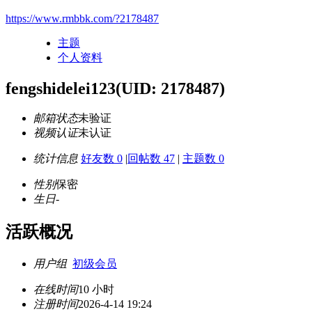
https://www.rmbbk.com/?2178487
主题
个人资料
fengshidelei123
(UID: 2178487)
邮箱状态
未验证
视频认证
未认证
统计信息
好友数 0
|
回帖数 47
|
主题数 0
性别
保密
生日
-
活跃概况
用户组
初级会员
在线时间
10 小时
注册时间
2026-4-14 19:24