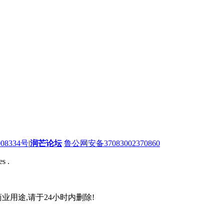
08334号
|
润芒论坛
鲁公网安备37083002370860
s .
业用途,请于24小时内删除!