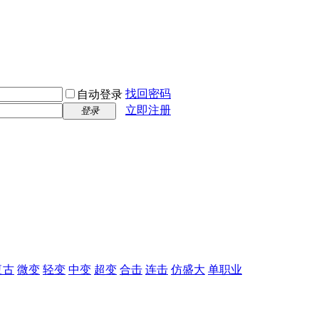
找回密码
自动登录
立即注册
登录
复古
微变
轻变
中变
超变
合击
连击
仿盛大
单职业