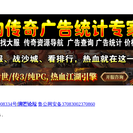
08334号
|
润芒论坛
鲁公网安备37083002370860
 .