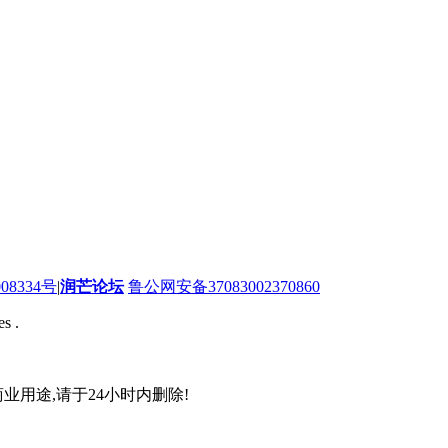
08334号
|
润芒论坛
鲁公网安备37083002370860
s .
业用途,请于24小时内删除!