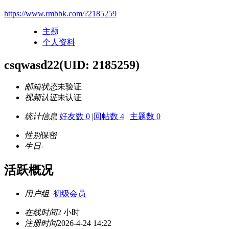
https://www.rmbbk.com/?2185259
主题
个人资料
csqwasd22
(UID: 2185259)
邮箱状态
未验证
视频认证
未认证
统计信息
好友数 0
|
回帖数 4
|
主题数 0
性别
保密
生日
-
活跃概况
用户组
初级会员
在线时间
2 小时
注册时间
2026-4-24 14:22