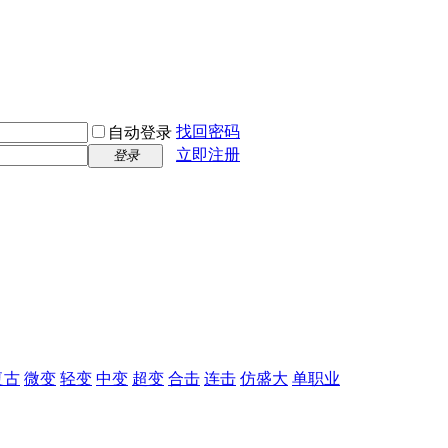
找回密码
自动登录
立即注册
登录
复古
微变
轻变
中变
超变
合击
连击
仿盛大
单职业