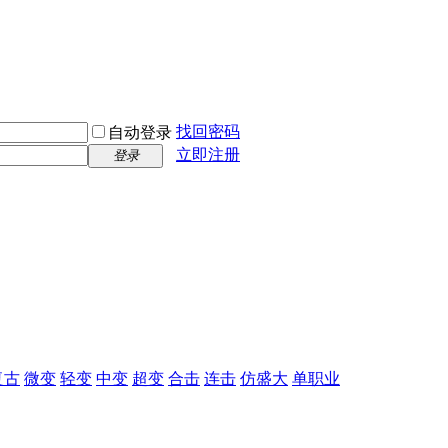
找回密码
自动登录
立即注册
登录
复古
微变
轻变
中变
超变
合击
连击
仿盛大
单职业