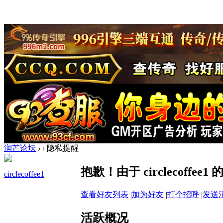
润芒论坛
›
›
隐私提醒
抱歉！由于 circlecoff
circlecoffee1
查看好友列表
|
加为好友
|
打个招呼
|
发送
活跃概况