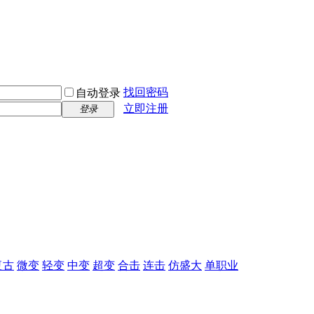
找回密码
自动登录
立即注册
登录
复古
微变
轻变
中变
超变
合击
连击
仿盛大
单职业