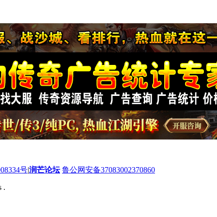
08334号
|
润芒论坛
鲁公网安备37083002370860
 .