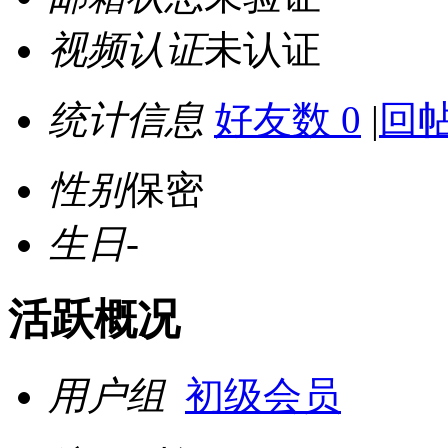
视频认证
未认证
统计信息
好友数 0
|
回帖
性别
保密
生日
-
活跃概况
用户组
初级会员