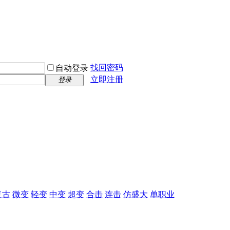
找回密码
自动登录
立即注册
登录
复古
微变
轻变
中变
超变
合击
连击
仿盛大
单职业