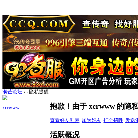
润芒论坛
›
›
隐私提醒
抱歉！由于 xcrwww 
xcrwww
查看好友列表
|
加为好友
|
打个招呼
|
发送
活跃概况