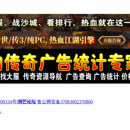
08334号
|
润芒论坛
鲁公网安备37083002370860
 .