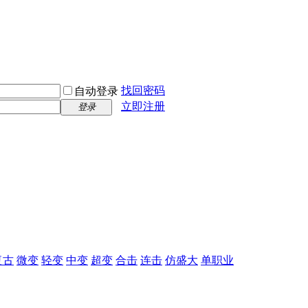
找回密码
自动登录
立即注册
登录
复古
微变
轻变
中变
超变
合击
连击
仿盛大
单职业