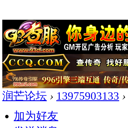
润芒论坛
›
13975903133
›
加为好友