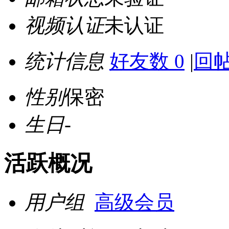
视频认证
未认证
统计信息
好友数 0
|
回帖
性别
保密
生日
-
活跃概况
用户组
高级会员