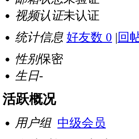
视频认证
未认证
统计信息
好友数 0
|
回帖
性别
保密
生日
-
活跃概况
用户组
中级会员