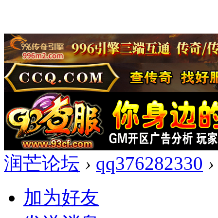
润芒论坛
›
qq376282330
›
加为好友