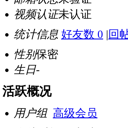
视频认证
未认证
统计信息
好友数 0
|
回帖
性别
保密
生日
-
活跃概况
用户组
高级会员