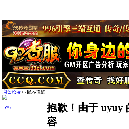
润芒论坛
›
›
隐私提醒
抱歉！由于 uyu
uyuy
容