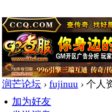
润芒论坛
›
fujinuu
›
个人
加为好友