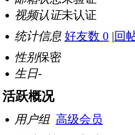
视频认证
未认证
统计信息
好友数 0
|
回帖
性别
保密
生日
-
活跃概况
用户组
高级会员