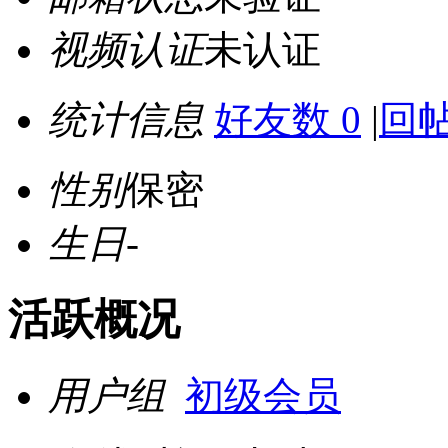
视频认证
未认证
统计信息
好友数 0
|
回帖
性别
保密
生日
-
活跃概况
用户组
初级会员