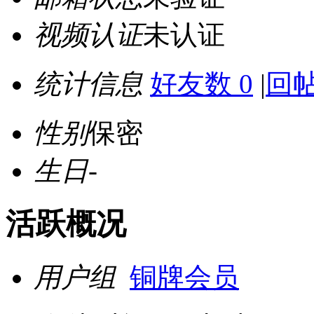
视频认证
未认证
统计信息
好友数 0
|
回帖
性别
保密
生日
-
活跃概况
用户组
铜牌会员