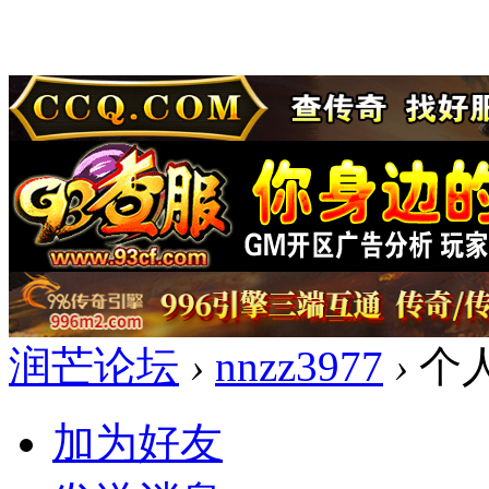
润芒论坛
›
nnzz3977
›
个
加为好友