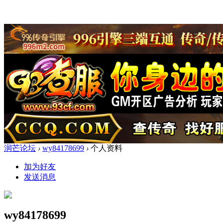
润芒论坛
›
wy84178699
›
个人资料
加为好友
发送消息
wy84178699