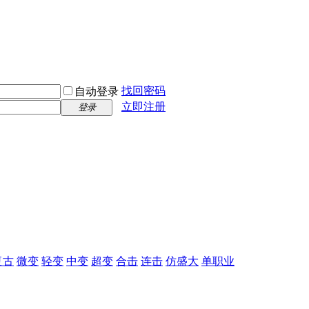
找回密码
自动登录
立即注册
登录
复古
微变
轻变
中变
超变
合击
连击
仿盛大
单职业