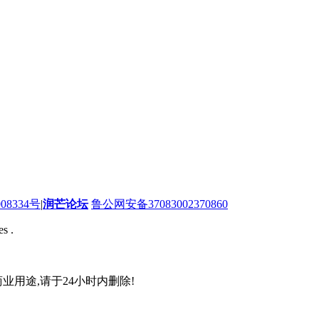
08334号
|
润芒论坛
鲁公网安备37083002370860
s .
业用途,请于24小时内删除!