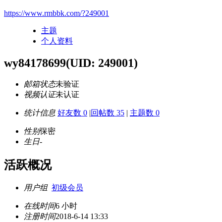
https://www.rmbbk.com/?249001
主题
个人资料
wy84178699
(UID: 249001)
邮箱状态
未验证
视频认证
未认证
统计信息
好友数 0
|
回帖数 35
|
主题数 0
性别
保密
生日
-
活跃概况
用户组
初级会员
在线时间
6 小时
注册时间
2018-6-14 13:33