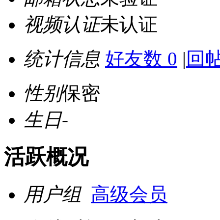
视频认证
未认证
统计信息
好友数 0
|
回帖
性别
保密
生日
-
活跃概况
用户组
高级会员