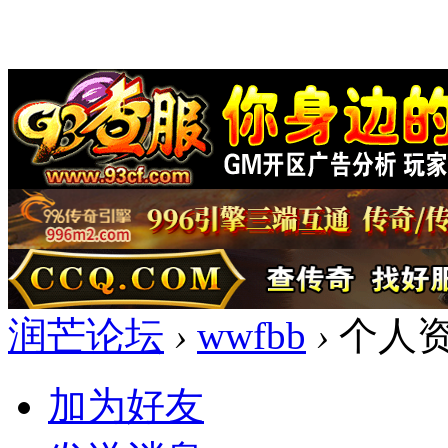
润芒论坛
›
wwfbb
›
个人
加为好友