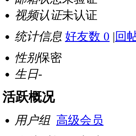
视频认证
未认证
统计信息
好友数 0
|
回帖
性别
保密
生日
-
活跃概况
用户组
高级会员