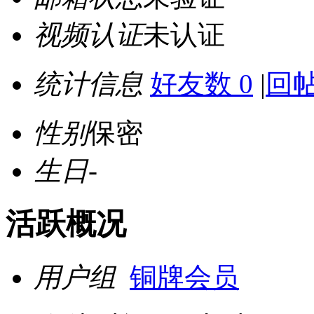
视频认证
未认证
统计信息
好友数 0
|
回帖
性别
保密
生日
-
活跃概况
用户组
铜牌会员