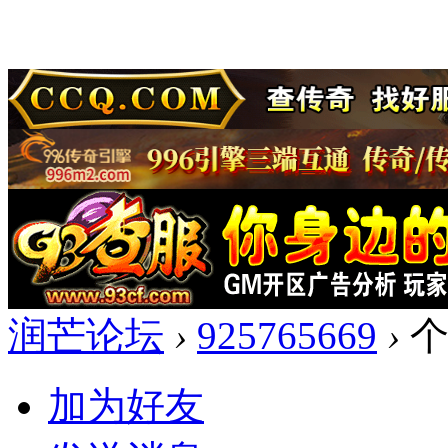
润芒论坛
›
925765669
›
个
加为好友