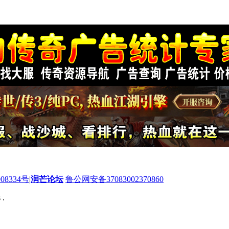
08334号
|
润芒论坛
鲁公网安备37083002370860
 .