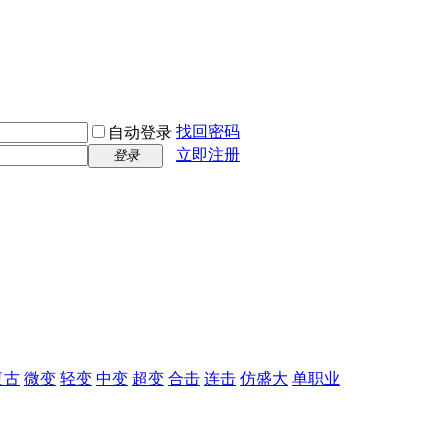
找回密码
自动登录
立即注册
登录
复古
微变
轻变
中变
超变
合击
连击
仿盛大
单职业