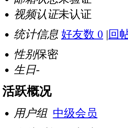
视频认证
未认证
统计信息
好友数 0
|
回帖
性别
保密
生日
-
活跃概况
用户组
中级会员