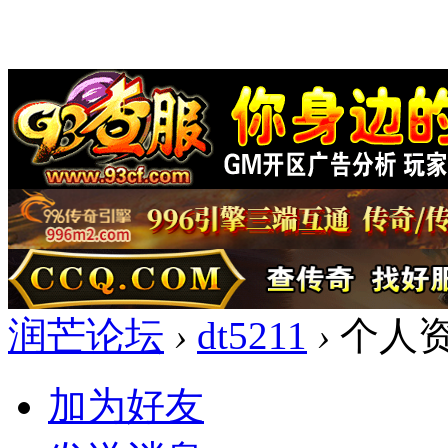
润芒论坛
›
dt5211
›
个人
加为好友