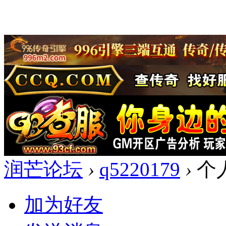
润芒论坛
›
q5220179
›
个
加为好友