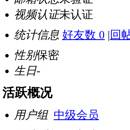
视频认证
未认证
统计信息
好友数 0
|
回帖
性别
保密
生日
-
活跃概况
用户组
中级会员