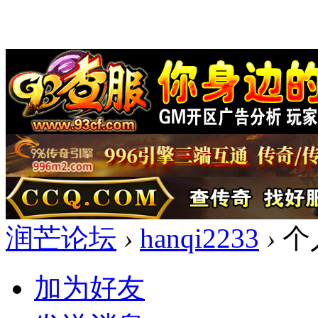
润芒论坛
›
hanqi2233
›
个
加为好友