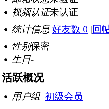
视频认证
未认证
统计信息
好友数 0
|
回帖
性别
保密
生日
-
活跃概况
用户组
初级会员