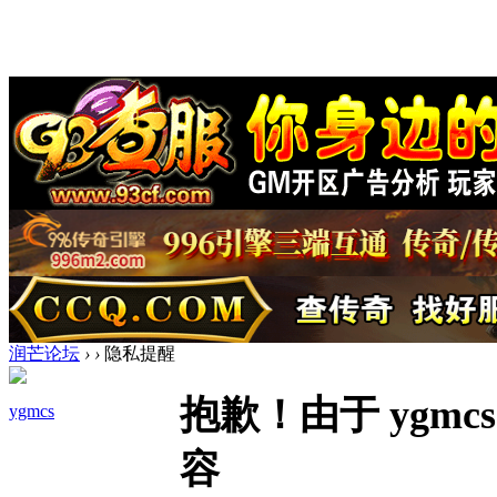
润芒论坛
›
›
隐私提醒
抱歉！由于 ygm
ygmcs
容