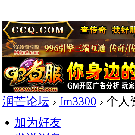
润芒论坛
›
fm3300
›
个人
加为好友