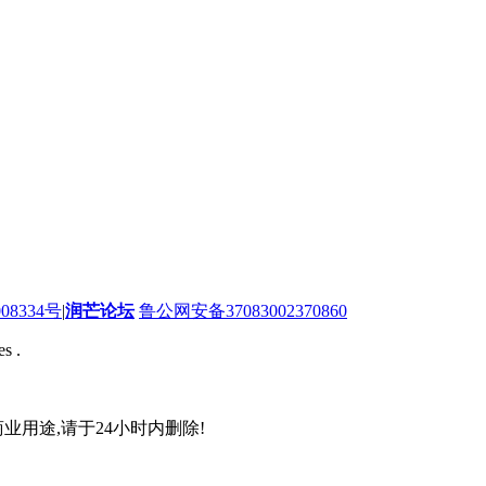
08334号
|
润芒论坛
鲁公网安备37083002370860
s .
业用途,请于24小时内删除!