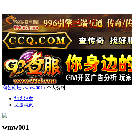
润芒论坛
›
wmw001
›
个人资料
加为好友
发送消息
wmw001