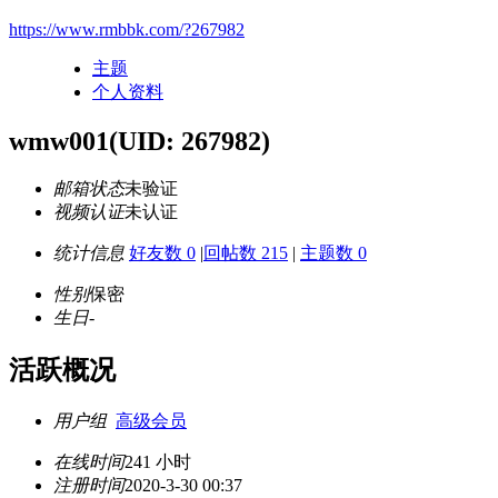
https://www.rmbbk.com/?267982
主题
个人资料
wmw001
(UID: 267982)
邮箱状态
未验证
视频认证
未认证
统计信息
好友数 0
|
回帖数 215
|
主题数 0
性别
保密
生日
-
活跃概况
用户组
高级会员
在线时间
241 小时
注册时间
2020-3-30 00:37