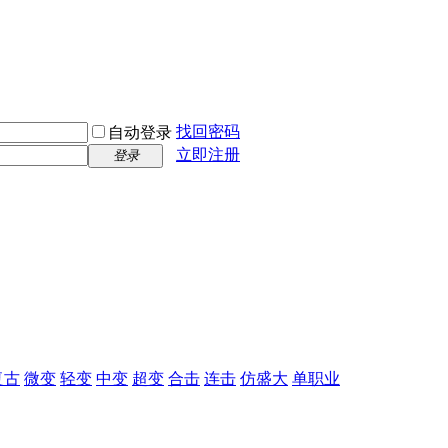
找回密码
自动登录
立即注册
登录
复古
微变
轻变
中变
超变
合击
连击
仿盛大
单职业