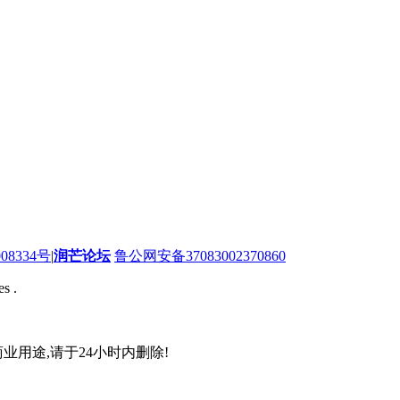
08334号
|
润芒论坛
鲁公网安备37083002370860
s .
业用途,请于24小时内删除!