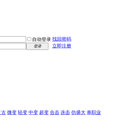
找回密码
自动登录
立即注册
登录
复古
微变
轻变
中变
超变
合击
连击
仿盛大
单职业