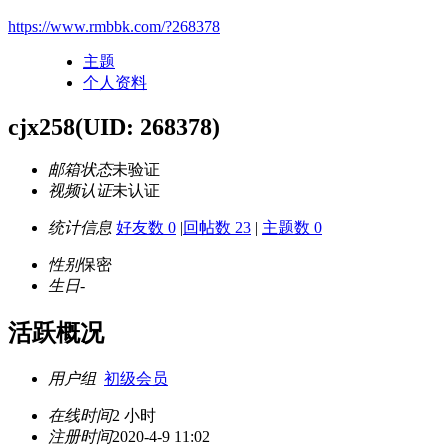
https://www.rmbbk.com/?268378
主题
个人资料
cjx258
(UID: 268378)
邮箱状态
未验证
视频认证
未认证
统计信息
好友数 0
|
回帖数 23
|
主题数 0
性别
保密
生日
-
活跃概况
用户组
初级会员
在线时间
2 小时
注册时间
2020-4-9 11:02