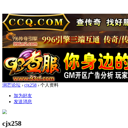
润芒论坛
›
cjx258
›
个人资料
加为好友
发送消息
cjx258