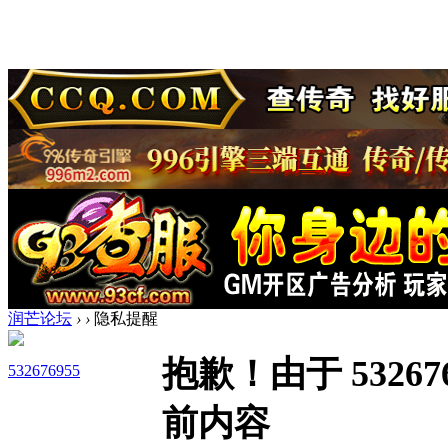
润芒论坛
›
›
隐私提醒
抱歉！由于 5326
532676955
前内容