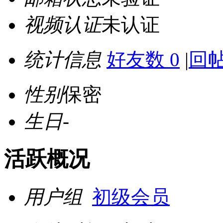
视频认证
未认证
统计信息
好友数 0
|
回帖
性别
保密
生日
-
活跃概况
用户组
初级会员