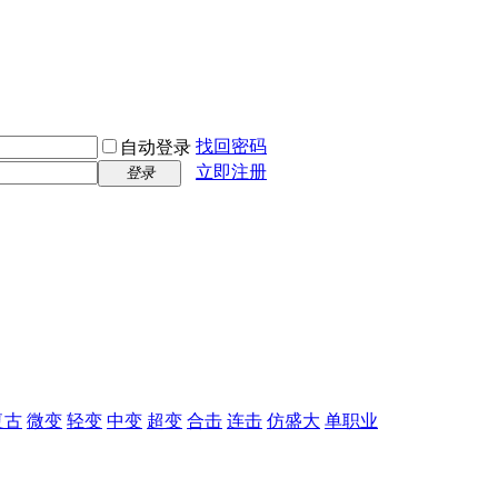
找回密码
自动登录
立即注册
登录
复古
微变
轻变
中变
超变
合击
连击
仿盛大
单职业