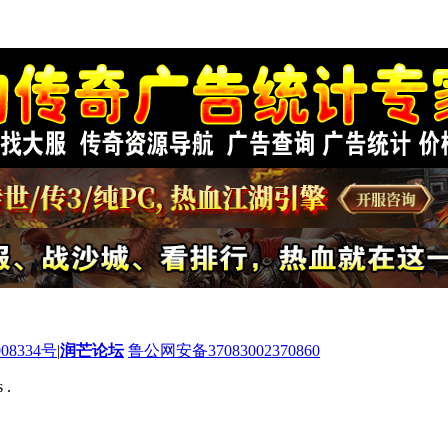
08334号
|
润芒论坛
鲁公网安备37083002370860
 .