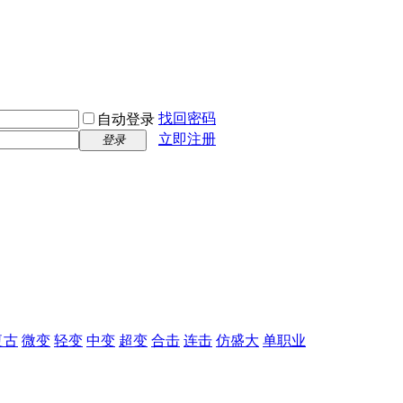
找回密码
自动登录
立即注册
登录
复古
微变
轻变
中变
超变
合击
连击
仿盛大
单职业