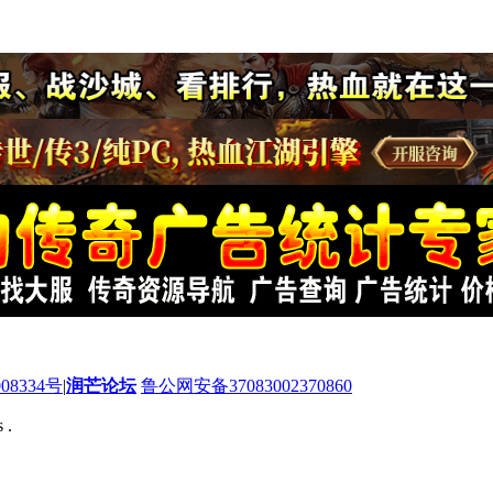
08334号
|
润芒论坛
鲁公网安备37083002370860
 .