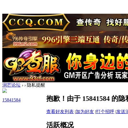
润芒论坛
›
›
隐私提醒
抱歉！由于 15841584
15841584
查看好友列表
|
加为好友
|
打个招呼
|
发送
活跃概况