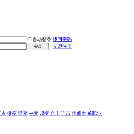
找回密码
自动登录
立即注册
登录
复古
微变
轻变
中变
超变
合击
连击
仿盛大
单职业