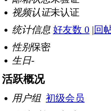
视频认证
未认证
统计信息
好友数 0
|
回帖
性别
保密
生日
-
活跃概况
用户组
初级会员