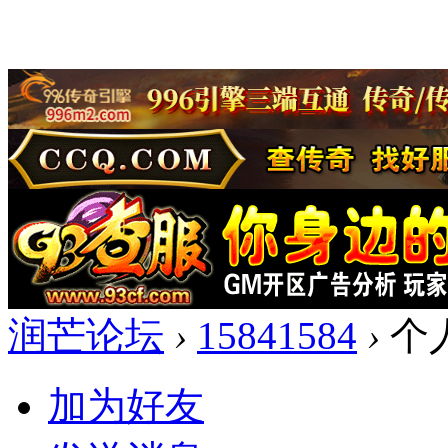
润芒论坛
›
15841584
›
个
加为好友