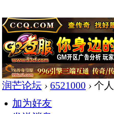
润芒论坛
›
6521000
›
个人
加为好友