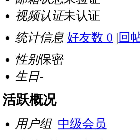
视频认证
未认证
统计信息
好友数 0
|
回帖
性别
保密
生日
-
活跃概况
用户组
中级会员