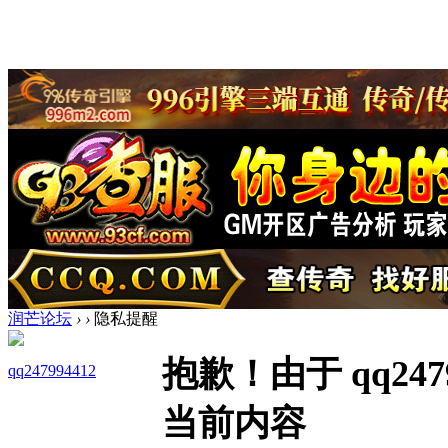
润芒论坛
›
›
隐私提醒
抱歉！由于 qq24
qq247994412
当前内容