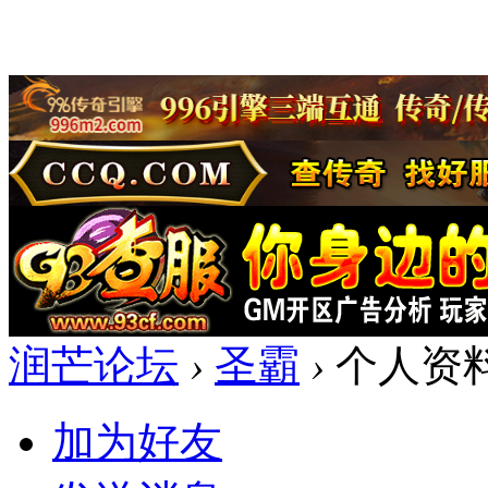
润芒论坛
›
圣霸
›
个人资
加为好友