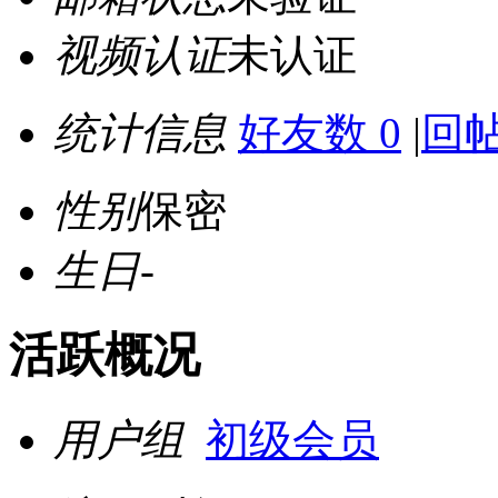
视频认证
未认证
统计信息
好友数 0
|
回帖
性别
保密
生日
-
活跃概况
用户组
初级会员