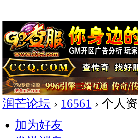
润芒论坛
›
16561
›
个人资
加为好友