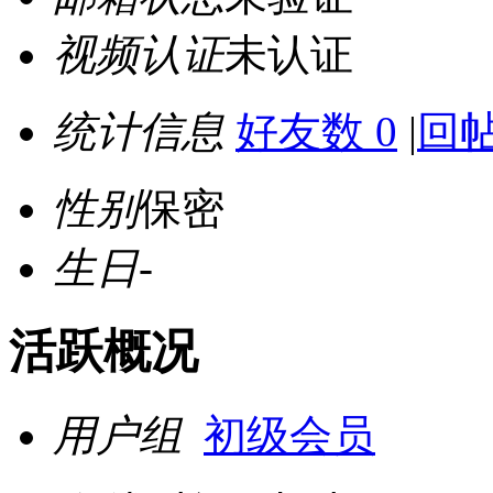
视频认证
未认证
统计信息
好友数 0
|
回帖
性别
保密
生日
-
活跃概况
用户组
初级会员